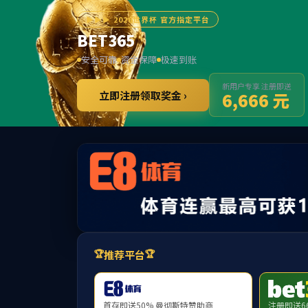
zo
首页
学院概况
师资队伍
学