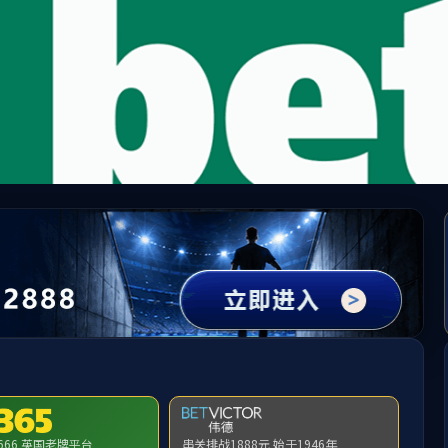
ty中欧体育全站·(中国)有限公司-Official webs
科建设
教育教学
科学研究
党建工作
学生工